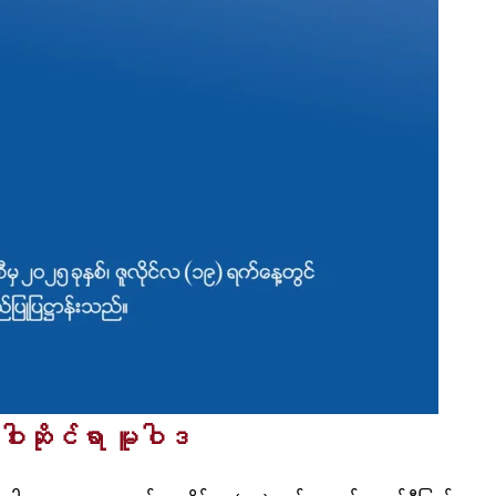
ဝါးဆိုင်ရာ မူဝါဒ