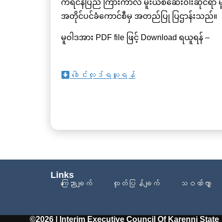
ကရင်နီပြည် ကြားကာလ မူးယစ်ဆေးဝါးဆိုင်ရာ မူဝ
အတိုင်ပင်ခံကောင်စီမှ အတည်ပြု ပြဌာန်းသည်။
မူဝါဒအား PDF file ဖြင့် Download ရယူရန် –
ဒေါင်းလုဒ်ရယူရန်
Links
ကြေညာချက်
ထုတ်ပြန်ချက်
သဝဏ်လွှာ
©2026 | Interim Executive Council Of Karenni State