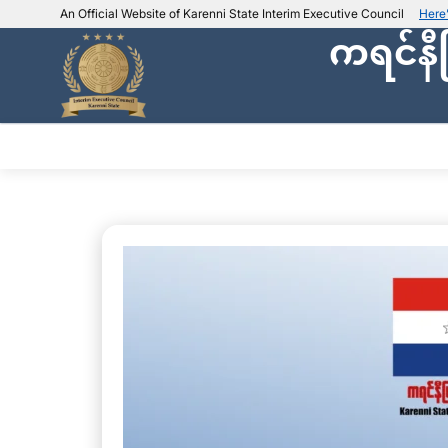
An Official Website of Karenni State Interim Executive Council
Here
ကရင်နီ
IEC official website links
Usually end with
.ieckarenni.org
Our
Trusted websites
အဖွဲ့အစည်းအကြောင်း
ဌာနမ