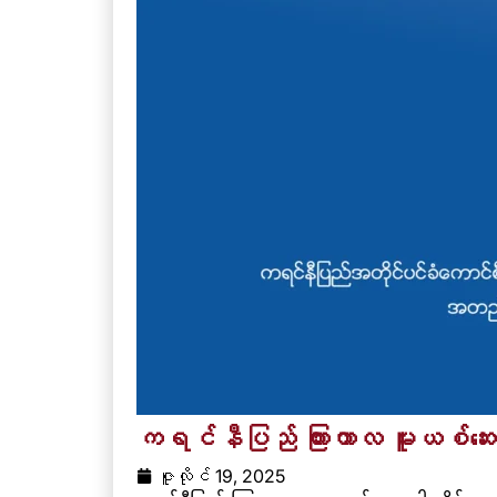
ကရင်နီပြည် ကြားကာလ မူးယစ်ဆေး
ဇူလိုင် 19, 2025