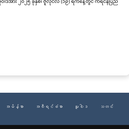
ါဒအား ၂၀၂၅ ခုနှစ်၊ ဇူလိုင်လ (၁၉) ရက်နေ့တွင် ကရင်နီပြည်
အမိန့်စာ
အစီရင်ခံစာ
မူဝါဒ
သတင်း