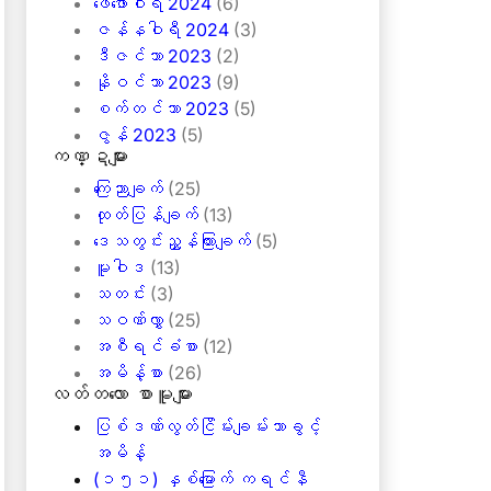
ဖေ‌ဖော်ဝါရီ 2024
(6)
ဇန်နဝါရီ 2024
(3)
ဒီဇင်ဘာ 2023
(2)
နိုဝင်ဘာ 2023
(9)
စက်တင်ဘာ 2023
(5)
ဇွန် 2023
(5)
ကဏ္ဍများ
ကြေညာချက်
(25)
ထုတ်ပြန်ချက်
(13)
ဒေသတွင်းညွှန်ကြားချက်
(5)
မူဝါဒ
(13)
သတင်း
(3)
သဝဏ်လွှာ
(25)
အစီရင်ခံစာ
(12)
အမိန့်စာ
(26)
လတ်တ‌လော စာမူများ
ပြစ်ဒဏ်လွတ်ငြိမ်းချမ်းသာခွင့်
အမိန့်
(၁၅၁) နှစ်မြောက် ကရင်နီ