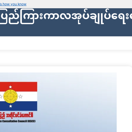
’s how you know
ပြည်ကြားကာလအုပ်ချုပ်ရေး
Secure websites use HTTPS
Look for a
lock icon (
)
or a URL starti
Only share sensitive info on
official, se
ျား
သတင်းများ
ပြည်သူ့အုပ်ချုပ်ရေး
ဗဟိုဘဏ္ဍာရေး