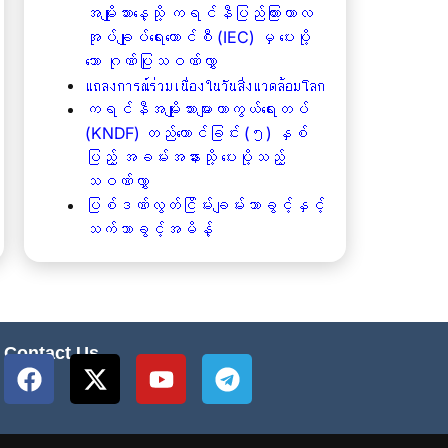
အမျိုးသားနေ့သို့ ကရင်နီပြည်ကြားကာလ
အုပ်ချုပ်ရေးကောင်စီ (IEC) မှ ပေးပို့
သော ဂုဏ်ပြုသဝဏ်လွှာ
แถลงการณ์ร่วมเนื่องในวันสิ่งแวดล้อมโลก
ကရင်နီအမျိုးသားများကာကွယ်ရေးတပ်
(KNDF) တည်ထောင်ခြင်း (၅) နှစ်
ပြည့် အခမ်းအနားသို့ ပေးပို့သည့်
သဝဏ်လွှာ
ပြစ်ဒဏ်လွတ်ငြိမ်းချမ်းသာခွင့်နှင့်
သက်သာခွင့်အမိန့်
Contact Us