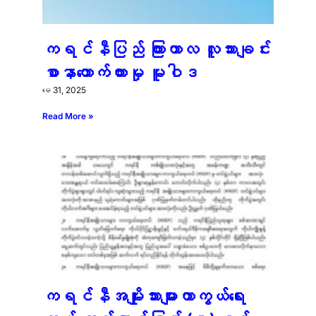
ကရင်နီပြည် ကြားကာလ လူသားချင်း
စာနာထောက်ထားမှု မူဝါဒ
မေ 31, 2025
Read More »
ကရင်နီအမျိုးသားများကာကွယ်ရေး