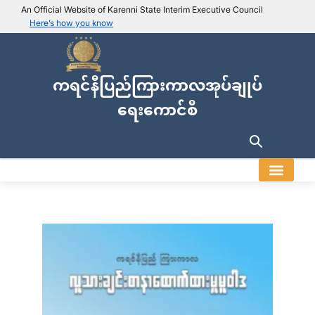
An Official Website of Karenni State Interim Executive Council
Here’s how you know
IEC official website links
Usually end with
.ieckarenni.org
ကရင်နီပြည်ကြားကာလအုပ်ချုပ်
Our
Trusted websites
ရေးကောင်စီ
Secure websites use HTTPS
Look for a
lock icon (
)
or a URL starting with
https://
.
Only share sensitive info on
official, secure websites
.