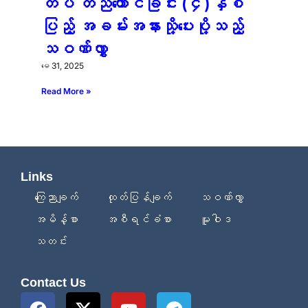
တပ် တည်ထောင်ခြင်း (၄)နှစ်
ပြည့် အခမ်းအနားသို့ပေးပို့သည့်
သဝဏ်လွှာ
မေ 31, 2025
Read More »
Links
ကြေညာချက်
ထုတ်ပြန်ချက်
သဝဏ်လွှာ
အမိန့်စာ
အစီရင်ခံစာ
မူဝါဒ
သတင်း
Contact Us