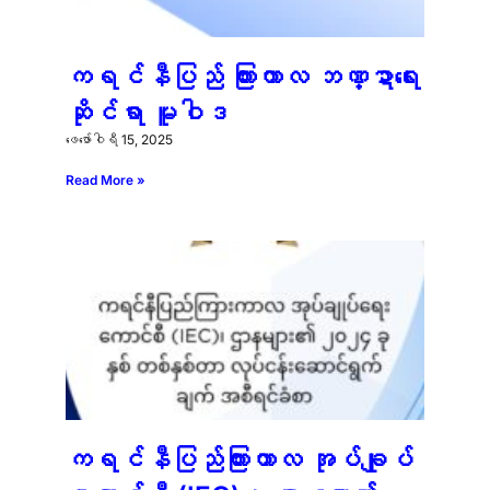
ကရင်နီပြည် ကြားကာလ ဘဏ္ဍာရေး
ဆိုင်ရာ မူဝါဒ
ဖေ‌ဖော်ဝါရီ 15, 2025
Read More »
ကရင်နီပြည်ကြားကာလ အုပ်ချုပ်