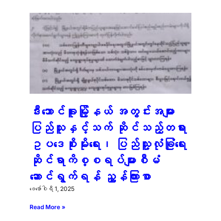
ဒီးဘောင်ခူးမြို့နယ် အတွင်းအများ
ပြည်သူနှင့်သက် ဆိုင်သည့်တရား
ဥပဒေစိုးမိုးရေး၊ ပြည်သူ့လုံခြုံရေး
ဆိုင်ရာကိစ္စရပ်များစီမံ
ဆောင်ရွက်ရန် ညွှန်ကြားစာ
ဖေ‌ဖော်ဝါရီ 1, 2025
Read More »