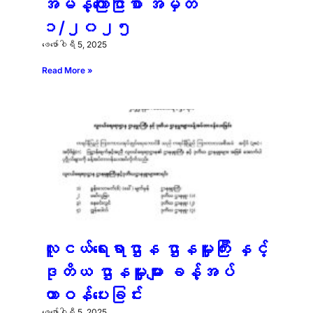
အမိန့်ကြော်ငြာစာ အမှတ်
၁/၂၀၂၅
ဖေ‌ဖော်ဝါရီ 5, 2025
Read More »
လူငယ်ရေးရာဌာန ဌာနမှူးကြီး နှင့်
ဒုတိယ ဌာနမှူးများ ခန့်အပ်
တာဝန်ပေးခြင်း
ဖေ‌ဖော်ဝါရီ 5, 2025