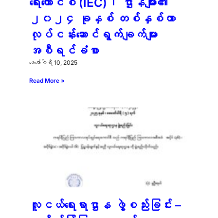
ရေးကောင်စီ (IEC)၊ ဌာနများ၏
၂၀၂၄ ခုနှစ် တစ်နှစ်တာ
လုပ်ငန်းဆောင်ရွက်ချက်များ
အစီရင်ခံစာ
ဖေ‌ဖော်ဝါရီ 10, 2025
Read More »
လူငယ်ရေးရာဌာန ဖွဲ့စည်းခြင်း –