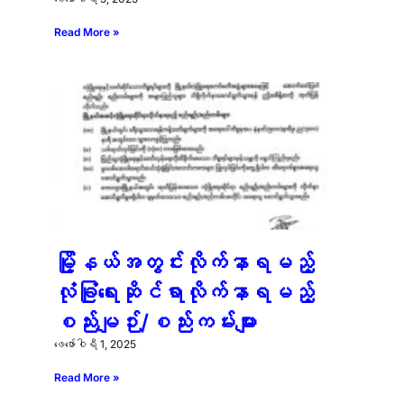
Read More »
မြို့နယ်အတွင်းလိုက်နာရမည့်
လုံခြုံရေးဆိုင်ရာလိုက်နာရမည့်
စည်းမျဉ်း/စည်းကမ်းများ
ဖေ‌ဖော်ဝါရီ 1, 2025
Read More »