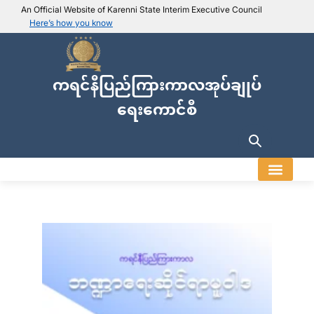
An Official Website of Karenni State Interim Executive Council
Here’s how you know
IEC official website links
Usually end with
.ieckarenni.org
ကရင်နီပြည်ကြားကာလအုပ်ချုပ်
Our
Trusted websites
ရေးကောင်စီ
Secure websites use HTTPS
Look for a
lock icon (
)
or a URL starting with
https://
.
Only share sensitive info on
official, secure websites
.