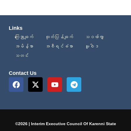
Links
ကြေညာချက်
ထုတ်ပြန်ချက်
သဝဏ်လွှာ
အမိန့်စာ
အစီရင်ခံစာ
မူဝါဒ
သတင်း
Contact Us
©2026 | Interim Executive Council Of Karenni State