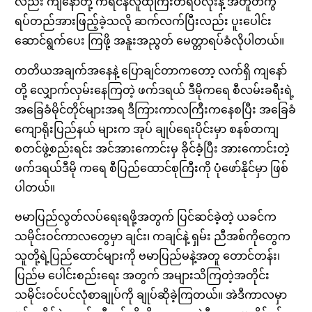
လည်း ကျနော်တို့ ကရင်နီလူထုကြီးတရပ်လုံးနဲ့ အတူတကွ
ရပ်တည်အားဖြည့်ခဲ့သလို ဆက်လက်ပြီးလည်း ပူးပေါင်း
ဆောင်ရွက်ပေး ကြဖို့ အနူးအညွတ် မေတ္တာရပ်ခံလိုပါတယ်။
တတိယအချက်အနေနဲ့ ပြောချင်တာကတော့ လက်ရှိ ကျနော်
တို့ လျှောက်လှမ်းနေကြတဲ့ ဖက်ဒရယ် ဒီမိုကရေ စီလမ်းခရီးရဲ့
အခြေခံမိုင်တိုင်များအရ ဒီကြားကာလကြီးကနေစပြီး အခြေခံ
ကျောရိုးပြည်နယ် များက အုပ် ချုပ်ရေးပိုင်းမှာ စနစ်တကျ
စတင်ဖွဲ့စည်းရင်း အင်အားကောင်းမှ ခိုင်ခံ့ပြီး အားကောင်းတဲ့
ဖက်ဒရယ်ဒီမို ကရေ စီပြည်ထောင်စုကြီးကို ပုံဖော်နိုင်မှာ ဖြစ်
ပါတယ်။
ဗမာပြည်လွတ်လပ်ရေးရဖို့အတွက် ပြင်ဆင်ခဲ့တဲ့ ယခင်က
သမိုင်းဝင်ကာလတွေမှာ ချင်း၊ ကချင်နဲ့ ရှမ်း ညီအစ်ကိုတွေက
သူတို့ရဲ့ပြည်ထောင်များကို ဗမာပြည်မနဲ့အတူ တောင်တန်း၊
ပြည်မ ပေါင်းစည်းရေး အတွက် အများသိကြတဲ့အတိုင်း
သမိုင်းဝင်ပင်လုံစာချုပ်ကို ချုပ်ဆိုခဲ့ကြတယ်။ အဲဒီကာလမှာ