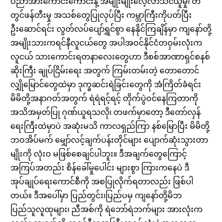
ပညာအားကောင်းကောင်းနဲ့ အမျိုးမျိုးလေ့လာသင်ယူမှု၊ တီ
တွင်ဖန်တီးမှု အသစ်တွေပြုလုပ်ပြီး ကမ္ဘာကြီးကိုပတ်ပြီး
ဦးဆောင်ရင်း လွတ်လပ်ပျော်ရွှင်စွာ နေနိုင်ကြချိန်မှာ ကျနော်တို့
အမျိုးသားကရင်နီလူငယ်တွေ အပါအဝင်နိုင်ငံတဝှမ်းလုံးက
လူငယ် သားကောင်းရတနာလေးတွေဟာ ဒီစစ်အာဏာရှင်စနစ်
ဆိုးကြီး ချုပ်ငြိမ်းရေး အတွက် ကြမ်းတမ်းတဲ့ တောတောင်
လျှိုမြောင်တွေထဲမှာ ဒုက္ခဆင်းရဲခြင်းတွေကို အံကြိတ်ခံရင်း
မိမိတို့အနာဂတ်အတွက် ရဲရဲရင့်ရင့် တိုက်ပွဲဝင်နေကြတာကို
အသိအမှတ်ပြု ဂုဏ်ယူရသလို၊ တဖက်မှာတော့ ဒီတော်လှန်
ရေးကြီးထဲမှာပဲ အဆုံးမသိ ကာလရှည်ကြာ နစ်မြောပြီး မိမိတို့
ဘဝအိပ်မက် မျှော်လင့်ချက်ပန်းတိုင်များ ပျောက်ဆုံးသွားတာ
မျိုးကို လုံးဝ မဖြစ်စေချင်ပါဘူး။ ဒီအချက်တွေကြောင့်
အကြပ်အတည်း စိန်ခေါ်မှုပေါင်း များစွာ ကြားကနေပဲ ဒီ
အုပ်ချုပ်ရေးကောင်စီကို အစပြုလိုက်ရတာလည်း ဖြစ်ပါ
တယ်။ ဒီအပေါ်မှာ ပြည်တွင်း၊ပြည်ပမှ ကျနော်တို့မိဘ
ပြည်သူလူထုများ၊ ညီအစ်ကို ရဲဘော်ရဲဘက်များ အားလုံးက