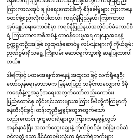
စနစ်တကျ ချမှတ်ဖော်ဆောင်နိုင်ကြဖို့အတွက် ကရင်နီပြည်၊
ကြားကာလအုပ် ချုပ်ရေးကောင်စီကို စိန်ခေါ်မှုများကြားကနေ
စတင်ဖွဲ့စည်းလိုက်ပါတယ်။ ကရင်နီပြည်နယ်၊ ကြားကာလ
အုပ်ချုပ်ရေးကောင်စီမှာ ကရင်နီပြည်နယ်အတိုင်ပင်ခံကောင်စီ
ရဲ့ ကြားကာလအစီအမံနဲ့ တာဝန်ပေးမှုအရ ကျနော့အနေနဲ့
ဥက္ကဋ္ဌတဦးအဖြစ် လူထုဝန်ဆောင်မှု လုပ်ငန်းများကို ကိုယ်စွမ်း
ဉာဏ်စွမ်းရှိသရွေ့ ကြိုးပမ်း ဆောင်ရွက်သွားဖို့ ဆန္ဒပြုထားပါ
တယ်။
ဒါကြောင့် ပထမအချက်အနေနဲ့ အထူးသဖြင့် လက်ရှိနွေဦး
တော်လှန်ရေးမှာသာမက မြန်မာပြည် သမိုင်းတလျှောက် ဒီမို
ကရေစီနဲ့လူ့အခွင့်အရေးအတွက်သော်လည်းကောင်း၊
ပြည်ထောင်စု တိုင်းရင်းသားများအကြား မိမိတို့ကံကြမ္မာကို
ဖန်တီးပိုင်ခွင့်၊ တန်းတူညီမျှခွင့်တွေအတွက်သော်
လည်းကောင်း ဒုက္ခဆင်းရဲများစွာ ကြားကနေစွန့်လွှတ်
အနစ်နာခံပြီး အသက်သွေးချွေးနဲ့ တိုက်ပွဲဝင်ခဲ့၊ ဝင်မြဲ၊ ဝင်ဆဲ
ဝင်လတ္တံ့သော နိုင်ငံတဝှမ်းလုံးက ရဲဘော်ရဲဘက်များ