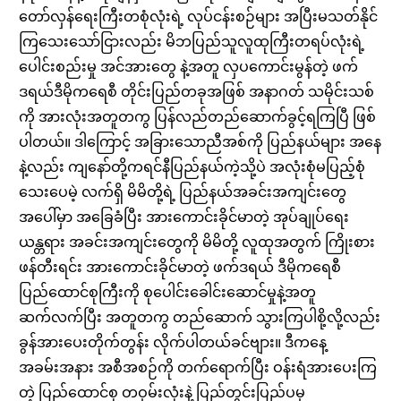
တော်လှန်ရေးကြီးတစုံလုံးရဲ့ လုပ်ငန်းစဉ်များ အပြီးမသတ်နိုင်
ကြသေးသော်ငြားလည်း မိဘပြည်သူလူထုကြီးတရပ်လုံးရဲ့
ပေါင်းစည်းမှု အင်အားတွေ နဲ့အတူ လှပကောင်းမွန်တဲ့ ဖက်
ဒရယ်ဒီမိုကရေစီ တိုင်းပြည်တခုအဖြစ် အနာဂတ် သမိုင်းသစ်
ကို အားလုံးအတူတကွ ပြန်လည်တည်ဆောက်ခွင့်ရကြပြီ ဖြစ်
ပါတယ်။ ဒါကြောင့် အခြားသောညီအစ်ကို ပြည်နယ်များ အနေ
နဲ့လည်း ကျနော်တို့ကရင်နီပြည်နယ်ကဲ့သို့ပဲ အလုံးစုံမပြည့်စုံ
သေးပေမဲ့ လက်ရှိ မိမိတို့ရဲ့ ပြည်နယ်အခင်းအကျင်းတွေ
အပေါ်မှာ အခြေခံပြီး အားကောင်းခိုင်မာတဲ့ အုပ်ချုပ်ရေး
ယန္တရား အခင်းအကျင်းတွေကို မိမိတို့ လူထုအတွက် ကြိုးစား
ဖန်တီးရင်း အားကောင်းခိုင်မာတဲ့ ဖက်ဒရယ် ဒီမိုကရေစီ
ပြည်ထောင်စုကြီးကို စုပေါင်းခေါင်းဆောင်မှုနဲ့အတူ
ဆက်လက်ပြီး အတူတကွ တည်ဆောက် သွားကြပါစို့လို့လည်း
ခွန်အားပေးတိုက်တွန်း လိုက်ပါတယ်ခင်ဗျား။ ဒီကနေ့
အခမ်းအနား အစီအစဉ်ကို တက်ရောက်ပြီး ဝန်းရံအားပေးကြ
တဲ့ ပြည်ထောင်စု တဝှမ်းလုံးနဲ့ ပြည်တွင်းပြည်ပမှ