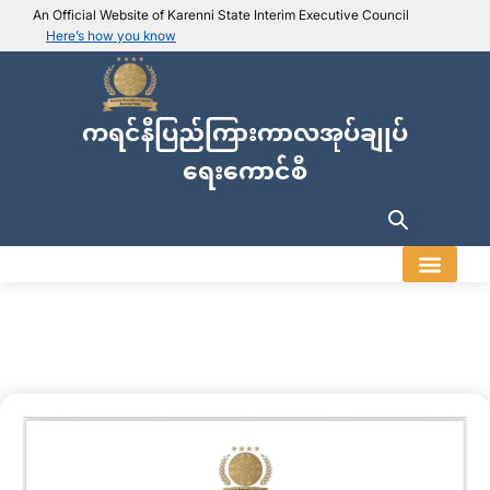
An Official Website of Karenni State Interim Executive Council
Here’s how you know
IEC official website links
Usually end with
.ieckarenni.org
ကရင်နီပြည်ကြားကာလအုပ်ချုပ်
Our
Trusted websites
ရေးကောင်စီ
Secure websites use HTTPS
Look for a
lock icon (
)
or a URL starting with
https://
.
Only share sensitive info on
official, secure websites
.