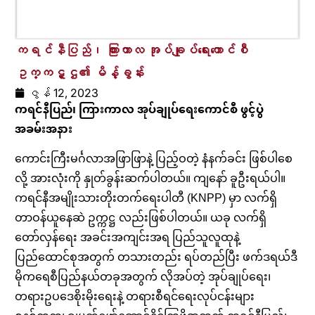
ကရင်နီပြည်၊ ကြားကာလ အုပ်ချုပ်ရေးကောင်စီ
ဥက္ကဋ္ဌ၏ မိန့်ခွန်း
ဇွန် 12, 2023
ကရင်နီပြည်၊ ကြားကာလ အုပ်ချုပ်ရေးကောင်စီ ဖွင့်ပွဲ
အခမ်းအနား
ကောင်းကြီးမင်္ဂလာအဖြာဖြာနဲ့ ပြည့်ဝတဲ့ နံနက်ခင်း ဖြစ်ပါစေ
လို့ အားလုံးကို နှုတ်ခွန်းဆက်ပါတယ်။ ကျနော် ခူဦးရယ်ပါ။
ကရင်နီအမျိုးသားတိုးတက်ရေးပါတီ (KNPP) မှာ လက်ရှိ
တာဝန်ယူနေဆဲ ဥက္ကဋ္ဌ လည်းဖြစ်ပါတယ်။ ယခု လက်ရှိ
တော်လှန်ရေး အခင်းအကျင်းအရ ပြည်သူလူထုနဲ့
ပြည်ထောင်စုအတွက် တသားတည်း ရပ်တည်ပြီး ဖက်ဒရယ်ဒီ
မိုကရေစီပြည်နယ်တခုအတွက် လိုအပ်တဲ့ အုပ်ချုပ်ရေး၊
တရားဥပဒေစိုးမိုးရေးနဲ့ တရားစီရင်ရေးလုပ်ငန်းများ