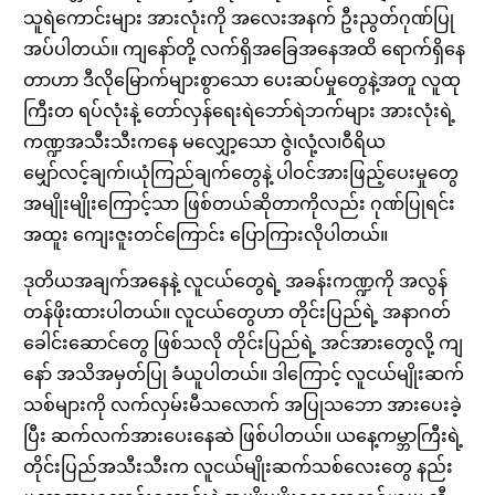
သူရဲကောင်းများ အားလုံးကို အလေးအနက် ဦးညွတ်ဂုဏ်ပြု
အပ်ပါတယ်။ ကျနော်တို့ လက်ရှိအခြေအနေအထိ ရောက်ရှိနေ
တာဟာ ဒီလိုမြောက်များစွာသော ပေးဆပ်မှုတွေနဲ့အတူ လူထု
ကြီးတ ရပ်လုံးနဲ့ တော်လှန်ရေးရဲဘော်ရဲဘက်များ အားလုံးရဲ့
ကဏ္ဍအသီးသီးကနေ မလျှော့သော ဇွဲ၊လုံ့လ၊ဝီရိယ
မျှော်လင့်ချက်၊ယုံကြည်ချက်တွေနဲ့ ပါဝင်အားဖြည့်ပေးမှုတွေ
အမျိုးမျိုးကြောင့်သာ ဖြစ်တယ်ဆိုတာကိုလည်း ဂုဏ်ပြုရင်း
အထူး ကျေးဇူးတင်ကြောင်း ပြောကြားလိုပါတယ်။
ဒုတိယအချက်အနေနဲ့ လူငယ်တွေရဲ့ အခန်းကဏ္ဍကို အလွန်
တန်ဖိုးထားပါတယ်။ လူငယ်တွေဟာ တိုင်းပြည်ရဲ့ အနာဂတ်
ခေါင်းဆောင်တွေ ဖြစ်သလို တိုင်းပြည်ရဲ့ အင်အားတွေလို့ ကျ
နော် အသိအမှတ်ပြု ခံယူပါတယ်။ ဒါကြောင့် လူငယ်မျိုးဆက်
သစ်များကို လက်လှမ်းမီသလောက် အပြုသဘော အားပေးခဲ့
ပြီး ဆက်လက်အားပေးနေဆဲ ဖြစ်ပါတယ်။ ယနေ့ကမ္ဘာကြီးရဲ့
တိုင်းပြည်အသီးသီးက လူငယ်မျိုးဆက်သစ်လေးတွေ နည်း