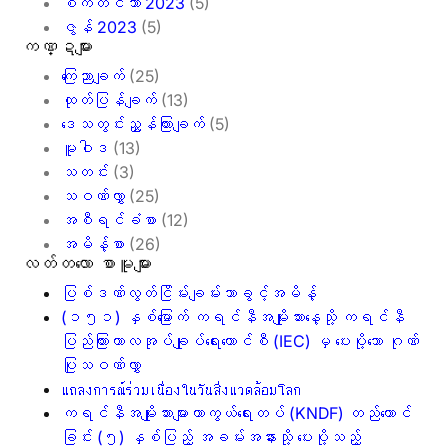
စက်တင်ဘာ 2023
(5)
ဇွန် 2023
(5)
ကဏ္ဍများ
ကြေညာချက်
(25)
ထုတ်ပြန်ချက်
(13)
ဒေသတွင်းညွှန်ကြားချက်
(5)
မူဝါဒ
(13)
သတင်း
(3)
သဝဏ်လွှာ
(25)
အစီရင်ခံစာ
(12)
အမိန့်စာ
(26)
လတ်တ‌လော စာမူများ
ပြစ်ဒဏ်လွတ်ငြိမ်းချမ်းသာခွင့်အမိန့်
(၁၅၁) နှစ်မြောက် ကရင်နီအမျိုးသားနေ့သို့ ကရင်နီ
ပြည်ကြားကာလအုပ်ချုပ်ရေးကောင်စီ (IEC) မှ ပေးပို့သော ဂုဏ်
ပြုသဝဏ်လွှာ
แถลงการณ์ร่วมเนื่องในวันสิ่งแวดล้อมโลก
ကရင်နီအမျိုးသားများကာကွယ်ရေးတပ် (KNDF) တည်ထောင်
ခြင်း (၅) နှစ်ပြည့် အခမ်းအနားသို့ ပေးပို့သည့်