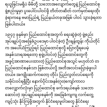
ရယူခြင်းမရှိပဲ မိမိတို့ သဘောအလျောက်တွေနဲ့ ပြည်ထောင်စု
ဖွဲ့စည်းမှုမှာ ပူးပေါင်းပါဝင်ဖို့ တိတ်တဆိတ် လက်မှတ်ရေးထိုး
ခဲ့ရာကနေ ဗမာပြည်ရဲ့ ပြည်နယ်တခုအဖြစ် ပါဝင် သွားခဲ့ရတာ
ဖြစ်ပါတယ်။
၁၉၄၇ ခုနှစ်မှာ ပြည်ထောင်စုအတွက် ရေးဆွဲခဲ့တဲ့ ဖွဲ့စည်း
အုပ်ချုပ်ပုံအခြေခံဥပဒေမှာ ပါဝင်ခဲ့တဲ့ ဦးချန်ထွန်း ကိုယ်တိုင်
က အပေါ်ယံကြည့်ရင် ပြည်ထောင်စုလို့ ပြောလို့ရပေမဲ့
အနှစ်သာရအရတော့ စုဖွဲ့ပါဝင်တဲ့ ပြည်ထောင်တွေကို
အခွင့်အာဏာပေးထားတဲ့ ပြည်ထောင်စုအသွင် မဟုတ်ဘဲ တ
ပြည်ထောင်စနစ်သာ ဖြစ်တယ်လို့ အတိအလင်းပြောခဲ့ဖူးပါ
တယ်။ အကျိုးဆက်ကတော့ တိုင်း ပြည်လွတ်လပ်ရေးကို
သမိုင်းဝင်ရရှိပြီး နောက်ပိုင်းအနှစ်(၇၀)ကျော်ကာလ
တလျှောက်လုံးမှာ ပြည်ထောင်စု ဖက်ဒရယ်စနစ် သဘော
ဆောင်တဲ့ အုပ်ချုပ်ရေးစနစ်ကို အခြေခံကျကျ လက်တွေ့
ကျင့်သုံး နိုင်ကြဖို့အတွက် နိုင်ငံရေးမူဝါဒတွေ နိုင်ငံရေး