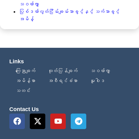
သဝဏ်လွှာ
ပြစ်ဒဏ်လွတ်ငြိမ်းချမ်းသာခွင့်နှင့် သက်သာခွင့်
အမိန့်
Links
ကြေညာချက်
ထုတ်ပြန်ချက်
သဝဏ်လွှာ
အမိန့်စာ
အစီရင်ခံစာ
မူဝါဒ
သတင်း
Contact Us