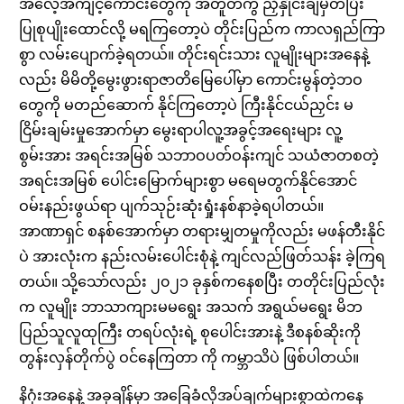
အလေ့အကျင့်ကောင်းတွေကို အတူတကွ ညှိနှိုင်းချမှတ်ပြီး
ပြုစုပျိုးထောင်လို့ မရကြတော့ပဲ တိုင်းပြည်က ကာလရှည်ကြာ
စွာ လမ်းပျောက်ခဲ့ရတယ်။ တိုင်းရင်းသား လူမျိုးများအနေနဲ့
လည်း မိမိတို့မွေးဖွားရာဇာတိမြေပေါ်မှာ ကောင်းမွန်တဲ့ဘဝ
တွေကို မတည်ဆောက် နိုင်ကြတော့ပဲ ကြီးနိုင်ငယ်ညှင်း မ
ငြိမ်းချမ်းမှုအောက်မှာ မွေးရာပါလူ့အခွင့်အရေးများ လူ့
စွမ်းအား အရင်းအမြစ် သဘာဝပတ်ဝန်းကျင် သယံဇာတစတဲ့
အရင်းအမြစ် ပေါင်းမြောက်များစွာ မရေမတွက်နိုင်အောင်
ဝမ်းနည်းဖွယ်ရာ ပျက်သုဉ်းဆုံးရှုံးနစ်နာခဲ့ရပါတယ်။
အာဏာရှင် စနစ်အောက်မှာ တရားမျှတမှုကိုလည်း မဖန်တီးနိုင်
ပဲ အားလုံးက နည်းလမ်းပေါင်းစုံနဲ့ ကျင်လည်ဖြတ်သန်း ခဲ့ကြရ
တယ်။ သို့သော်လည်း ၂၀၂၁ ခုနှစ်ကနေစပြီး တတိုင်းပြည်လုံး
က လူမျိုး ဘာသာကျားမမရွေး အသက် အရွယ်မရွေး မိဘ
ပြည်သူလူထုကြီး တရပ်လုံးရဲ့ စုပေါင်းအားနဲ့ ဒီစနစ်ဆိုးကို
တွန်းလှန်တိုက်ပွဲ ဝင်နေကြတာ ကို ကမ္ဘာသိပဲ ဖြစ်ပါတယ်။
နိဂုံးအနေနဲ့ အခုချိန်မှာ အခြေခံလိုအပ်ချက်များစွာထဲကနေ