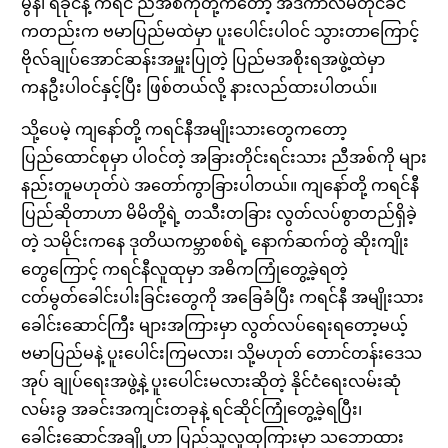
မွန်၊ ရခိုင်နဲ့ ကရင် ညီအစ်ကိုတို့ကတော့ အဲဒီကာလမတိုင်ခင်
ကတည်းက ဗမာပြည်မထဲမှာ ပူးပေါင်းပါဝင် သွားတာကြောင့်
ဗိုလ်ချုပ်အောင်ဆန်းအမှူးပြုတဲ့ ပြည်မအစိုးရအဖွဲ့ထဲမှာ
ကနဦးပါဝင်နှင့်ပြီး ဖြစ်တယ်လို့ နားလည်ထားပါတယ်။
သို့ပေမဲ့ ကျနော်တို့ ကရင်နီအမျိုးသားတွေကတော့
ပြည်ထောင်စုမှာ ပါဝင်တဲ့ အခြားတိုင်းရင်းသား ညီအစ်ကို များ
နည်းတူမဟုတ်ပဲ အတော်ကွာခြားပါတယ်။ ကျနော်တို့ ကရင်နီ
ပြည်ဆိုတာဟာ မိမိတို့ရဲ့ တသီးတခြား လွတ်လပ်စွာတည်ရှိခဲ့
တဲ့ သမိုင်းကနေ ဒုတိယကမ္ဘာစစ်ရဲ့ နောက်ဆက်တွဲ ဆိုးကျိုး
တွေကြောင့် ကရင်နီလူထုမှာ အဓိကကြုံတွေ့ခဲ့ရတဲ့
ငတ်မွတ်ခေါင်းပါးခြင်းတွေကို အခြေခံပြီး ကရင်နီ အမျိုးသား
ခေါင်းဆောင်ကြီး များအကြားမှာ လွတ်လပ်ရေးရတော့မယ့်
ဗမာပြည်မနဲ့ ပူးပေါင်းကြမလား၊ သို့မဟုတ် တောင်တန်းဒေသ
အုပ် ချုပ်ရေးအဖွဲ့နဲ့ ပူးပေါင်းမလားဆိုတဲ့ နိုင်ငံရေးလမ်းဆုံ
လမ်းခွ အခင်းအကျင်းတခုနဲ့ ရင်ဆိုင်ကြုံတွေ့ခဲ့ရပြီး၊
ခေါင်းဆောင်အချို့ဟာ ပြည်သူလူထုကြားမှာ သဘောထား