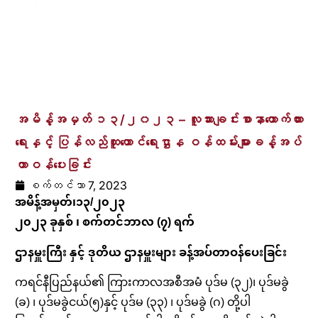
အမိန့်အမှတ် ၁၃/၂၀၂၃ – လူသားချင်းစာနာထောက်ထား
ရေးနှင့် ပြန်လည်ထူထောင်ရေးဌာန ဝန်ထမ်းများခန့်အပ်
တာဝန်ပေးခြင်း
စက်တင်ဘာ 7, 2023
အမိန့်အမှတ်၊၁၃/၂၀၂၃
၂၀၂၃ ခုနှစ် ၊ စက်တင်ဘာလ (၇) ရက်
ဌာနမှူးကြီး နှင့် ဒုတိယ ဌာနမှူးများ ခန့်အပ်တာဝန်ပေးခြင်း
ကရင်နီပြည်နယ်၏ ကြားကာလအစီအမံ ပုဒ်မ (၃၂)၊ ပုဒ်မခွဲ
(ခ) ၊ ပုဒ်မခွဲငယ်(၅)နှင့် ပုဒ်မ (၃၃) ၊ ပုဒ်မခွဲ (ဂ) တို့ပါ