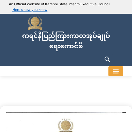
An Official Website of Karenni State Interim Executive Council
Here’s how you know
IEC official website links
Usually end with
.ieckarenni.org
ကရင်နီပြည်ကြားကာလအုပ်ချုပ်
Our
Trusted websites
ရေးကောင်စီ
Secure websites use HTTPS
Look for a
lock icon (
)
or a URL starting with
https://
.
Only share sensitive info on
official, secure websites
.