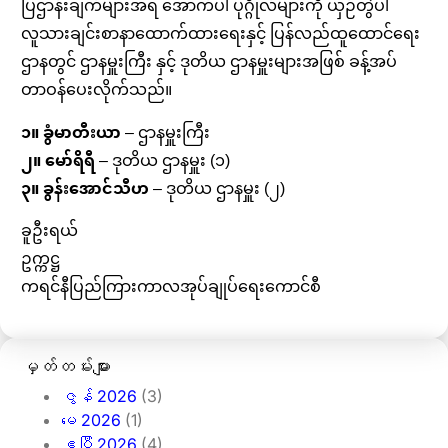
ပြဌာန်းချက်များအရ အောက်ပါ ပုဂ္ဂိုလ်များကို ယှဉ်တွဲပါ
လူသားချင်းစာနာထောက်ထားရေးနှင့် ပြန်လည်ထူထောင်ရေး
ဌာနတွင် ဌာနမှူးကြီး နှင့် ဒုတိယ ဌာနမှူးများအဖြစ် ခန့်အပ်
တာဝန်ပေးလိုက်သည်။
၁။ ခွံမာတီးယာ
– ဌာနမှူးကြီး
၂။ မော်ရိရီ
– ဒုတိယ ဌာနမှူး (၁)
၃။ ခွန်းအောင်သီဟ
– ဒုတိယ ဌာနမှူး (၂)
ခူဦးရယ်
ဥက္ကဋ္ဌ
ကရင်နီပြည်ကြားကာလအုပ်ချုပ်ရေးကောင်စီ
မှတ်တမ်းများ
ဇွန် 2026
(3)
မေ 2026
(1)
ဧပြီ 2026
(4)