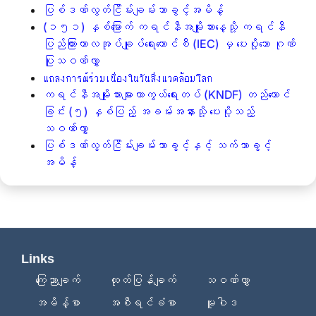
ပြစ်ဒဏ်လွတ်ငြိမ်းချမ်းသာခွင့်အမိန့်
(၁၅၁) နှစ်မြောက် ကရင်နီအမျိုးသားနေ့သို့ ကရင်နီ
ပြည်ကြားကာလအုပ်ချုပ်ရေးကောင်စီ (IEC) မှ ပေးပို့သော ဂုဏ်
ပြုသဝဏ်လွှာ
แถลงการณ์ร่วมเนื่องในวันสิ่งแวดล้อมโลก
ကရင်နီအမျိုးသားများကာကွယ်ရေးတပ် (KNDF) တည်ထောင်
ခြင်း (၅) နှစ်ပြည့် အခမ်းအနားသို့ ပေးပို့သည့်
သဝဏ်လွှာ
ပြစ်ဒဏ်လွတ်ငြိမ်းချမ်းသာခွင့်နှင့် သက်သာခွင့်
အမိန့်
Links
ကြေညာချက်
ထုတ်ပြန်ချက်
သဝဏ်လွှာ
အမိန့်စာ
အစီရင်ခံစာ
မူဝါဒ