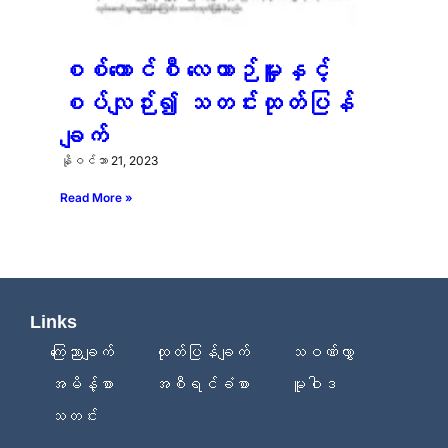
စစ်ကောင်စီ လေယာဉ်မှူးနှင့်
စပ်လျဉ်း၍ သတင်းထုတ်ပြန်
ချက်
နိုဝင်ဘာ 21, 2023
Read More »
Links
ကြေညာချက်
ထုတ်ပြန်ချက်
သဝဏ်လွှာ
အမိန့်စာ
အစီရင်ခံစာ
မူဝါဒ
သတင်း