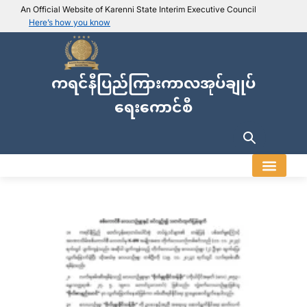
An Official Website of Karenni State Interim Executive Council
Here’s how you know
IEC official website links
Usually end with
.ieckarenni.org
ကရင်နီပြည်ကြားကာလအုပ်ချုပ်
Our
Trusted websites
ရေးကောင်စီ
Secure websites use HTTPS
Look for a
lock icon (
)
or a URL starting with
https://
.
Only share sensitive info on
official, secure websites
.