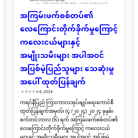
အကြမ်းဖက်စစ်တပ်၏
လေကြောင်းတိုက်ခိုက်မှုကြောင့်
ကလေးငယ်များနှင့်
အမျိုးသမီးများ အပါအဝင်
အပြစ်မဲ့ပြည်သူများ သေဆုံးမှု
အပေါ် ထုတ်ပြန်ချက်
စက်တင်ဘာ 6, 2024
ကရင်နီပြည် ကြားကာလအုပ်ချုပ်ရေးကောင်စီ
ထုတ်ပြန်ချက်အမှတ်၊ (၄ /၂၀၂၄) ၂၀၂၄ ခုနှစ်၊
စက်တင်ဘာလ (၆) ရက် အကြမ်းဖက်စစ်တပ်၏
လေကြောင်းတိုက်ခိုက်မှုကြောင့် ကလေးငယ်
များနှင့် အမျိုးသမီးများ အပါအဝင် အပြစ်မဲ့