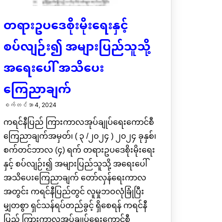
တရားဥပဒေစိုးမိုးရေးနှင့်
စပ်လျဉ်း၍ အများပြည်သူသို့
အရေးပေါ် အသိပေး
ကြေညာချက်
စက်တင်ဘာ 4, 2024
ကရင်နီပြည် ကြားကာလအုပ်ချုပ်ရေးကောင်စီ
ကြေညာချက်အမှတ်၊ ( ၃ /၂၀၂၄ ) ၂၀၂၄ ခုနှစ်၊
စက်တင်ဘာလ (၄) ရက် တရားဥပဒေစိုးမိုးရေး
နှင့် စပ်လျဉ်း၍ အများပြည်သူသို့ အရေးပေါ်
အသိပေးကြေညာချက် တော်လှန်ရေးကာလ
အတွင်း ကရင်နီပြည်တွင် လူမှုဘဝလုံခြုံပြီး
မျှတစွာ ရှင်သန်ရပ်တည်ခွင့် ရှိစေရန် ကရင်နီ
ပြည် ကြားကာလအုပ်ချုပ်ရေးကောင်စီ