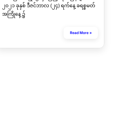
၂၀၂၁ ခုနှစ် ဒီဇင်ဘာလ (၂၄) ရက်နေ့ ခရစ္စမတ်
အကြိုနေ့ ၌
Read More »