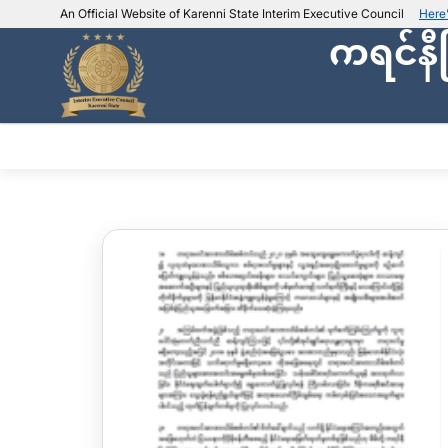
An Official Website of Karenni State Interim Executive Council
Here
ကရင်နီ
IEC official website links
Usually end with
.ieckarenni.org
Our
Trusted websites
အဖွဲ့အစည်းအကြောင်း
ဌာနမ