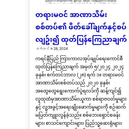
တရားမဝင် အာဏာသိမ်း
စစ်တပ်၏ ဖိတ်ခေါ်ချက်နှင့်စပ်
လျဥ်း၍ ထုတ်ပြန်ကြေညာချက်
စက်တင်ဘာ 28, 2024
ကရင်နီပြည် ကြားကာလအုပ်ချုပ်ရေးကောင်စီ
ထုတ်ပြန်ကြေညာချက် အမှတ် ၅/၂၀၂၄ ၂၀၂၄
ခုနှစ်၊ စက်တင်ဘာလ (၂၈) ရက် ၁။ တရားမဝင်
အာဏာသိမ်းစစ်တပ်သည် ၂၀၂၀ ခုနှစ်၊
အထွေထွေရွေးကောက်ပွဲရလဒ်ကို ဆန့်ကျင်၍
လူထုထံမှအာဏာသိမ်းယူကာ စစ်ရာဇဝတ်မှုများ
နှင့် လူ့အခွင့်အရေးချိုးဖောက်မှုများကို စဉ်ဆက်
မပြတ်ကျူးလွန်ခဲ့သည်။ စစ်ဘေးရှောင်စခန်း
များ၊ စာသင်ကျောင်းများ၊ ပြည်သူ့ဆေးရုံများ၊