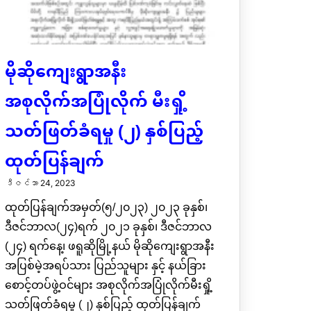
မိုဆိုကျေးရွာအနီး
အစုလိုက်အပြုံလိုက် မီးရှို့
သတ်ဖြတ်ခံရမှု (၂) နှစ်ပြည့်
ထုတ်ပြန်ချက်
ဒီဇင်ဘာ 24, 2023
ထုတ်ပြန်ချက်အမှတ်(၅/၂၀၂၃) ၂၀၂၃ ခုနှစ်၊
ဒီဇင်ဘာလ(၂၄)ရက် ၂၀၂၁ ခုနှစ်၊ ဒီဇင်ဘာလ
(၂၄) ရက်နေ့၊ ဖရူဆိုမြို့နယ် မိုဆိုကျေးရွာအနီး
အပြစ်မဲ့အရပ်သား ပြည်သူများ နှင့် နယ်ခြား
စောင့်တပ်ဖွဲ့ဝင်များ အစုလိုက်အပြုံလိုက်မီးရှို့
သတ်ဖြတ်ခံရမှု (၂) နှစ်ပြည့် ထုတ်ပြန်ချက်