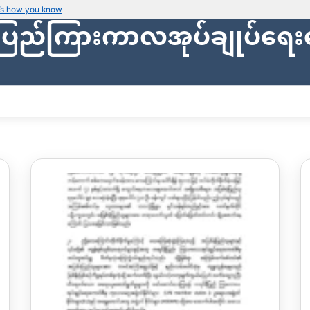
’s how you know
ပြည်ကြားကာလအုပ်ချုပ်ရေး
Secure websites use HTTPS
Look for a
lock icon (
)
or a URL starti
Only share sensitive info on
official, se
ျား
သတင်းများ
ပြည်သူ့အုပ်ချုပ်ရေး
ဗဟိုဘဏ္ဍာရေး