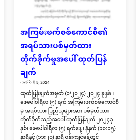
အကြမ်းဖက်စစ်ကောင်စီ၏
အရပ်သားပစ်မှတ်ထား
တိုက်ခိုက်မှုအပေါ် ထုတ်ပြန်
ချက်
ဖေ‌ဖော်ဝါရီ 5, 2024
ထုတ်ပြန်ချက်အမှတ် (၁/၂၀၂၄) ၂၀၂၄ ခုနှစ် ၊
ဖေဖေါ်ဝါရီလ (၅) ရက် အကြမ်းဖက်စစ်ကောင်စီ
မှ အရပ်သား ပြည်သူများအား ပစ်မှတ်ထား
တိုက်ခိုက်သည့်အပေါ် ထုတ်ပြန်ချက် ၂၀၂၄ခု
နှစ်၊ ဖေဖေါ်ဝါရီလ (၅) ရက်နေ့ ၊ နံနက် (၁၀း၁၅)
နာရီနှင့် (၁၁း၂၀) နာရီ ဝန်းကျင်ခန့်တွင်