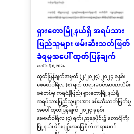
ရှားတောမြို့နယ်ရှိ အရပ်သား
ပြည်သူများ ဖမ်းဆီးသတ်ဖြတ်
ခံရမှုအပေါ် ထုတ်ပြန်ချက်
ဖေ‌ဖော်ဝါရီ 8, 2024
ထုတ်ပြန်ချက်အမှတ် (၂/၂၀၂၄) ၂၀၂၄ ခုနှစ်၊
ဖေဖော်ဝါရီလ (၈) ရက် တရားမဝင်အာဏာသိမ်း
စစ်တပ်မှ ကရင်နီပြည်၊ ရှားတောမြို့နယ်ရှိ
အရပ်သားပြည်သူများအား ဖမ်းဆီးသတ်ဖြတ်မှု
အပေါ် ထုတ်ပြန်ချက် ၂၀၂၄ ခုနှစ်၊
ဖေဖော်ဝါရီလ (၄) ရက်၊ ညနေပိုင်း၌ တောင်ကြီး
မြို့နယ်၊ မိုင်းပျဉ်းအခြေစိုက် တရားမဝင်