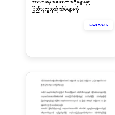
ဘာသာရေးအဆောက်အဦးများနှင့်
ပြည်သူလူထုအိုးအိမ်များကို
Read More »