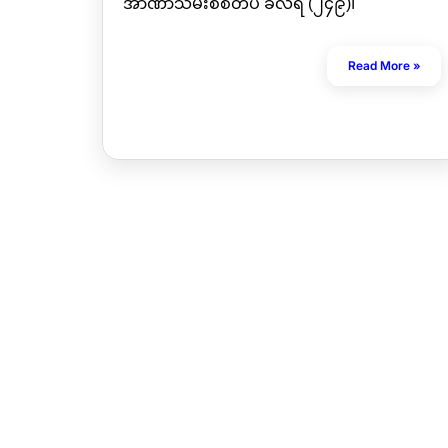
အာဏာသိမ်းစစ်တပ် ခလရ (၂၄၉)၊
Read More »