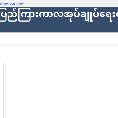
’s how you know
ပြည်ကြားကာလအုပ်ချုပ်ရေး
Secure websites use HTTPS
Look for a
lock icon (
)
or a URL starti
Only share sensitive info on
official, se
ျား
သတင်းများ
ပြည်သူ့အုပ်ချုပ်ရေး
ဗဟိုဘဏ္ဍာရေး