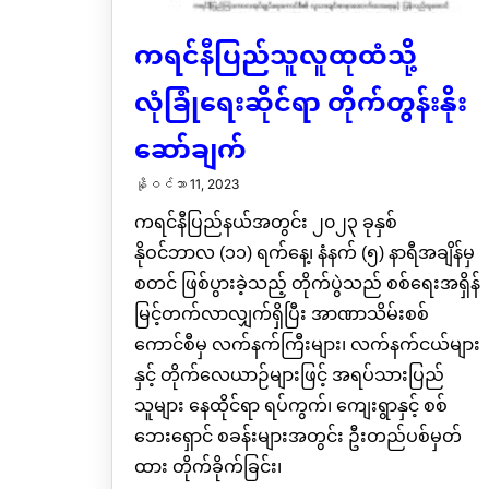
ကရင်နီပြည်သူလူထုထံသို့
လုံခြုံရေးဆိုင်ရာ တိုက်တွန်းနိုး
ဆော်ချက်
နိုဝင်ဘာ 11, 2023
ကရင်နီပြည်နယ်အတွင်း ၂၀၂၃ ခုနှစ်
နိုဝင်ဘာလ (၁၁) ရက်နေ့၊ နံနက် (၅) နာရီအချိန်မှ
စတင် ဖြစ်ပွားခဲ့သည့် တိုက်ပွဲသည် စစ်ရေးအရှိန်
မြင့်တက်လာလျှက်ရှိပြီး အာဏာသိမ်းစစ်
ကောင်စီမှ လက်နက်ကြီးများ၊ လက်နက်ငယ်များ
နှင့် တိုက်လေယာဉ်များဖြင့် အရပ်သားပြည်
သူများ နေထိုင်ရာ ရပ်ကွက်၊ ကျေးရွာနှင့် စစ်
ဘေးရှောင် စခန်းများအတွင်း ဦးတည်ပစ်မှတ်
ထား တိုက်ခိုက်ခြင်း၊