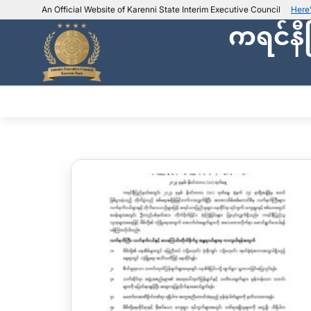
An Official Website of Karenni State Interim Executive Council
Here
ကရင်နီ
IEC official website links
Usually end with
.ieckarenni.org
Our
Trusted websites
အဖွဲ့အစည်းအကြောင်း
ဌာနမ