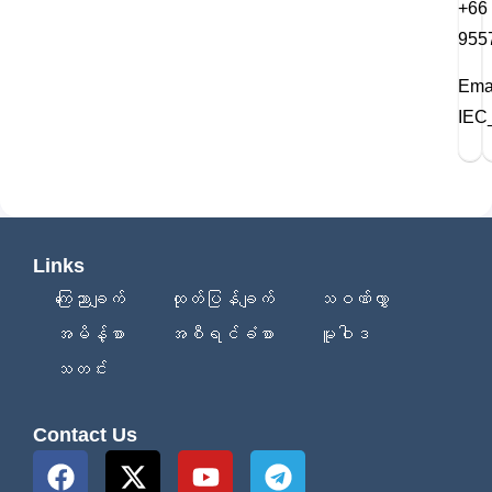
+66
955
Emai
IEC
Links
ကြေညာချက်
ထုတ်ပြန်ချက်
သဝဏ်လွှာ
အမိန့်စာ
အစီရင်ခံစာ
မူဝါဒ
သတင်း
Contact Us