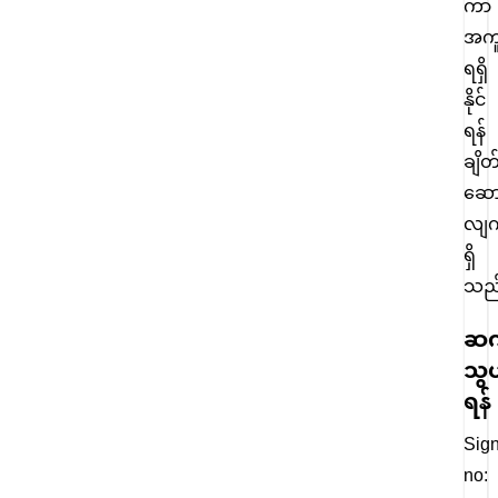
ကာ
အက
ရရှိ
နိုင်
ရန်
ချိ
ဆော
လျက
ရှိ
သည
ဆက
သွ
ရန်
Sign
no: