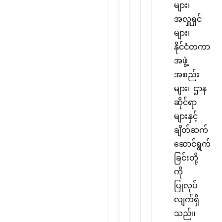
များ၊
အလှူရှင်
များ၊
နိုင်ငံတကာ
အဖွဲ့
အစည်း
များ၊ ဌာန
ဆိုင်ရာ
များနှင့်
ချိတ်ဆက်
ဆောင်ရွက်
ခြင်းတို့
ကို
ပြုလုပ်
လျက်ရှိ
သည်။