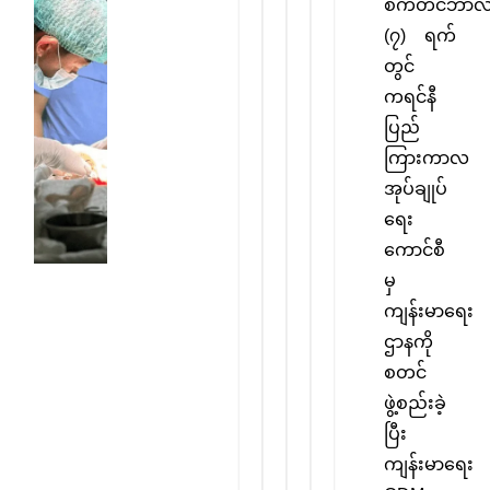
စက်တင်ဘာ
(၇) ရက်
တွင်
ကရင်နီ
ပြည်
ကြားကာလ
အုပ်ချုပ်
ရေး
ကောင်စီ
မှ
ကျန်းမာရေး
ကျန်းမာရေး
ဌာနကို
ဌာန
စတင်
ဖွဲ့စည်းခဲ့
ကရင်နီ
ပြီး
ပြည်
ကြားကာလ
ကျန်းမာရေး
အုပ်ချုပ်