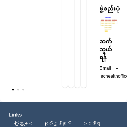
ဖွဲ့စည်းပုံ
ဆက်
သွယ်
ရန်
Email –
iechealthoff
Links
ကြေညာချက်
ထုတ်ပြန်ချက်
သဝဏ်လွှာ