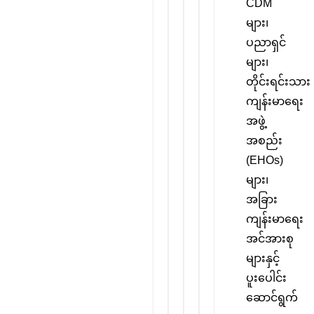
CDM
ရေးကောင်စီ
များ၊
ပညာရှင်
များ၊
တိုင်းရင်းသား
ကျန်းမာရေး
အဖွဲ့
အစည်း
(EHOs)
များ၊
အခြား
ကျန်းမာရေး
အင်အားစု
များနှင့်
ပူးပေါင်း
ဆောင်ရွက်