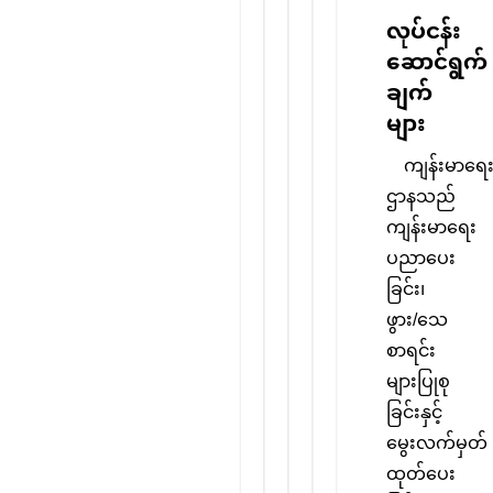
လုပ်ငန်း
ဆောင်ရွက်
ချက်
များ
ကျန်းမာရေ
ဌာနသည်
ကျန်းမာရေး
ပညာပေး
ခြင်း၊
ဖွား/သေ
စာရင်း
များပြုစု
ခြင်းနှင့်
မွေးလက်မှတ်
ထုတ်ပေး