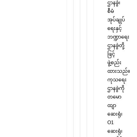
ဌာနခွဲ၊
စီမံ
အုပ်ချုပ်
ရေးနှင့်
ဘဏ္ဍာရေး
ဌာနခွဲတို့
ဖြင့်
ဖွဲ့စည်း
ထားသည်။
ကုသရေး
ဌာနခွဲကို
တမော
ထျာ
ဆေးရုံ၊
O1
ဆေးရုံ၊