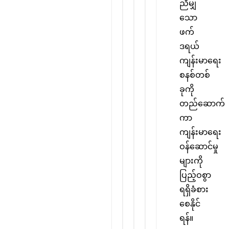
ညီမျှ
သော
ဖက်
ဒရယ်
ကျန်းမာရေး
စနစ်တစ်
ခုကို
တည်ဆောက်
ကာ
ကျန်းမာရေး
ဝန်ဆောင်မှု
များကို
ပြည့်ဝစွာ
ရရှိခံစား
စေနိုင်
ရန်။