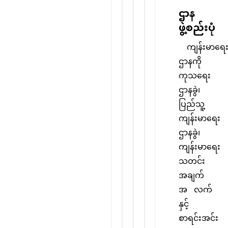
ဌာန
ဖွဲ့စည်းပုံ
ကျန်းမာရေ
ဌာနကို
ကုသရေး
ဌာနခွဲ၊
ပြည်သူ့
ကျန်းမာရေး
ဌာနခွဲ၊
ကျန်းမာရေး
သတင်း
အချက်
အ လက်
နှင့်
စာရင်းအင်း