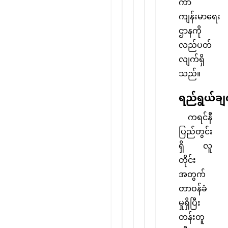
ကာ
ကျန်းမာရေး
ဌာနကို
လည်ပတ်
လျက်ရှိ
သည်။
ရည်ရွယ်ချ
ကရင်နီ
ပြည်တွင်း
ရှိ လူ
တိုင်း
အတွက်
တာဝန်ခံ
မှုရှိပြီး
တန်းတူ