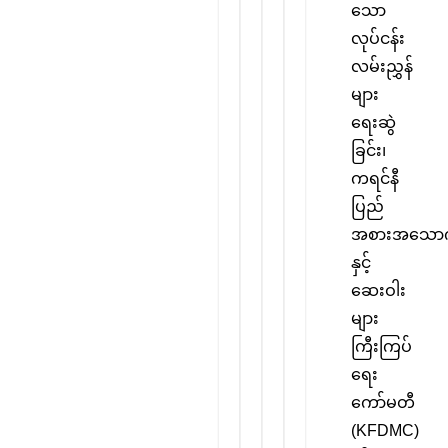
သော
လုပ်ငန်း
လမ်းညွှန်
များ
ရေးဆွဲ
ခြင်း၊
ကရင်နီ
ပြည်
အစားအသော
နှင့်
ဆေးဝါး
များ
ကြီးကြပ်
ရေး
ကော်မတီ
(KFDMC)