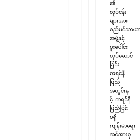
၏
လုပ်ငန်း
များအား
စည်ပင်သာယ
အဖွဲ့နှင့်
ပူးပေါင်း
လုပ်ဆောင်
ခြင်း၊
ကရင်နီ
ပြည်
အတွင်းနှ
င့် ကရင်နီ
ပြည်ပြင်
ပရှိ
ကျန်းမာရေး
အင်အားစု