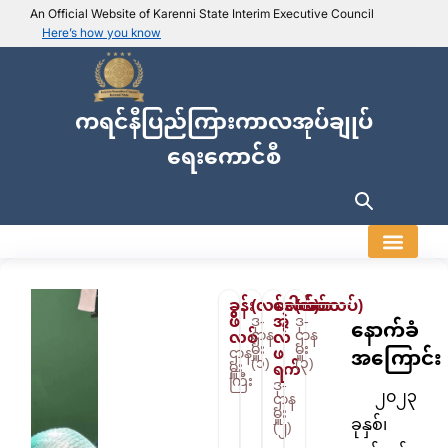
An Official Website of Karenni State Interim Executive Council
Here’s how you know
IEC official website links
Usually end with
.ieckarenni.org
ကရင်နီပြည်ကြားကာလအုပ်ချုပ်
Our
Trusted websites
ရေးကောင်စီ
Secure websites use HTTPS
Look for a
lock icon (
)
or a URL starting with
https://
.
Only share sensitive info on
official, secure websites
.
ခွန်း
(လစ်လပ်)
ဒေါက်တာ
(လစ်လပ်)
ဖိ
အဲ
ဒု-
ဒု-
နောက်ခံ
ဌာန
ဌာန
လစ်
လ်
မှူး
မှူး
ဖ
ဌာန
အကြောင်း
(၁)
(၃)
မှူး
ရက်
ကြီး
ဒု-
၂၀၂၃
ဌာန
မှူး
ခုနှစ်၊
(၂)