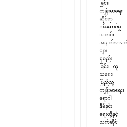
ခြင်း၊
ကျန်းမာရေး
ဆိုင်ရာ
ဝန်ဆောင်မှု
သတင်း
အချက်အလက
များ
စုစည်း
ခြင်း၊ ကု
သရေး၊
ပြည်သူ့
ကျန်းမာရေး၊
ရောဂါ
နှိမ်နင်း
ရေးတို့နှင့်
သက်ဆိုင်