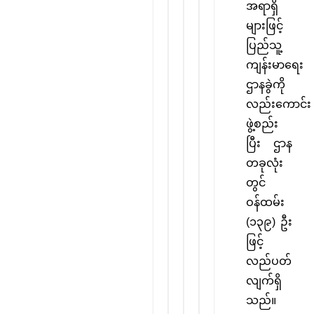
အရာရှိ
များဖြင့်
ပြည်သူ့
ကျန်းမာရေး
ဌာနခွဲကို
လည်းကောင်း
ဖွဲ့စည်း
ပြီး ဌာန
တခုလုံး
တွင်
ဝန်ထမ်း
(၁၃၉) ဦး
ဖြင့်
လည်ပတ်
လျက်ရှိ
သည်။