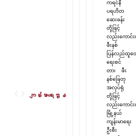
ကရင်နီ
ပရဟိတ
ဆေးခန်း
တို့ဖြင့်
လည်းကောင်း၊
ဖီးနစ်
ပြန်လည်ထူထေ
ရေးစင်
တာ၊ ဖီး
နစ်ခြေတု
အလုပ်ရုံ
တို့ဖြင့်
ကျန်းမာရေးဌာန
လည်းကောင်း၊
မြို့နယ်
ကျန်းမာရေး
ဦးစီး