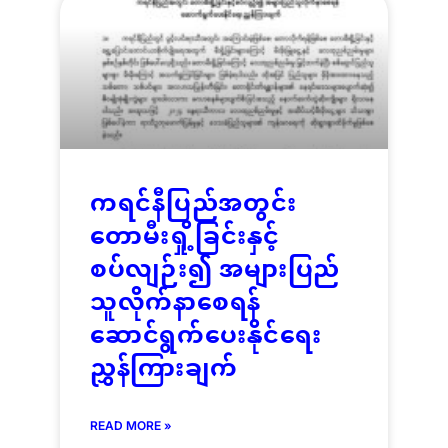
ကရင်နီပြည်အတွင်း
တောမီးရှို့ခြင်းနှင့်
စပ်လျဉ်း၍ အများပြည်
သူလိုက်နာစေရန်
ဆောင်ရွက်ပေးနိုင်ရေး
ညွှန်ကြားချက်
READ MORE »