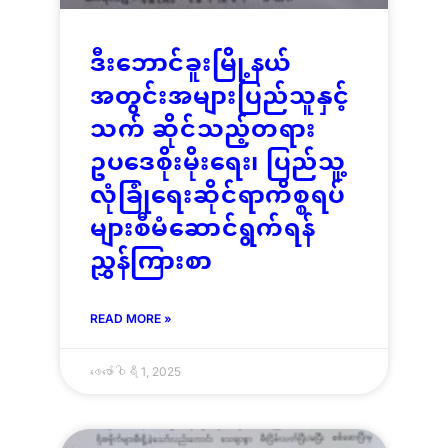
ဒီးဘောင်ခူးမြို့နယ်
အတွင်းအများပြည်သူနှင့်
သက် ဆိုင်သည့်တရား
ဥပဒေစိုးမိုးရေး၊ ပြည်သူ့
လုံခြုံရေးဆိုင်ရာကိစ္စရပ်
များစီမံဆောင်ရွက်ရန်
ညွှန်ကြားစာ
READ MORE »
ဖေ‌ဖော်ဝါရီ 1, 2025