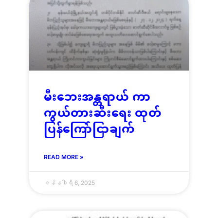
မီးဘေးအန္တရာယ် ကာ
ကွယ်တားဆီးရေး ထုတ်
ပြန်ကြော်ငြာချက်
READ MORE »
ဇန်နဝါရီ 6, 2025