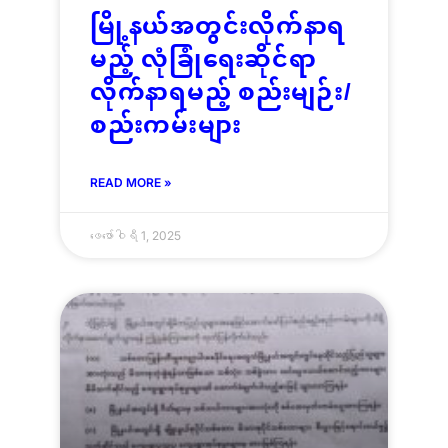
မြို့နယ်အတွင်းလိုက်နာရ
မည့် လုံခြုံရေးဆိုင်ရာ
လိုက်နာရမည့် စည်းမျဉ်း/
စည်းကမ်းများ
READ MORE »
ဖေ‌ဖော်ဝါရီ 1, 2025