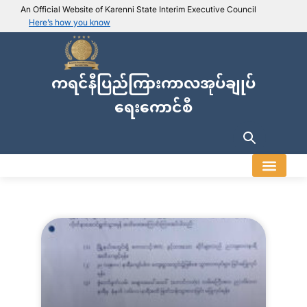
An Official Website of Karenni State Interim Executive Council
Here’s how you know
IEC official website links
Usually end with
.ieckarenni.org
ကရင်နီပြည်ကြားကာလအုပ်ချုပ်
Our
Trusted websites
ရေးကောင်စီ
Secure websites use HTTPS
Look for a
lock icon (
)
or a URL starting with
https://
.
Only share sensitive info on
official, secure websites
.