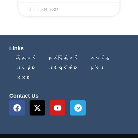
နိုဝင်ဘာ 14, 2024
Links
ကြေညာချက်
ထုတ်ပြန်ချက်
သဝဏ်လွှာ
အမိန့်စာ
အစီရင်ခံစာ
မူဝါဒ
သတင်း
Contact Us