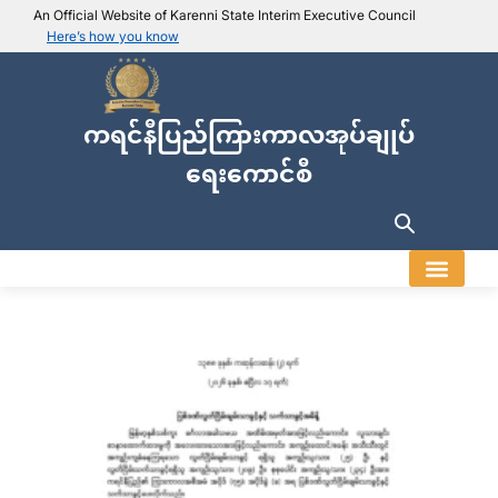
An Official Website of Karenni State Interim Executive Council
Here’s how you know
IEC official website links
Usually end with
.ieckarenni.org
ကရင်နီပြည်ကြားကာလအုပ်ချုပ်
Our
Trusted websites
ရေးကောင်စီ
Secure websites use HTTPS
Look for a
lock icon (
)
or a URL starting with
https://
.
Only share sensitive info on
official, secure websites
.