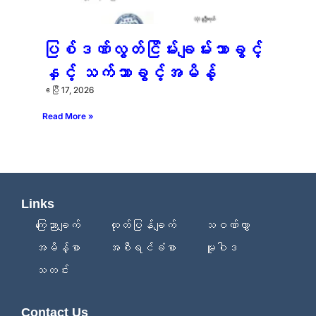
ပြစ်ဒဏ်လွတ်ငြိမ်းချမ်းသာခွင့်
နှင့် သက်သာခွင့်အမိန့်
ဧပြီ 17, 2026
Read More »
Links
ကြေညာချက်
ထုတ်ပြန်ချက်
သဝဏ်လွှာ
အမိန့်စာ
အစီရင်ခံစာ
မူဝါဒ
သတင်း
Contact Us