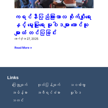
ကရင်နီပြည်ကြားကာလ စိုက်ပျိုးရေး
နှင့် မွေးမြူရေး မူဝါဒများ တောင်သူ
များထံ တင်ပြခြင်း
အောက်တိုဘာ 27, 2025
Read More »
Links
ကြေညာချက်
ထုတ်ပြန်ချက်
သဝဏ်လွှာ
အမိန့်စာ
အစီရင်ခံစာ
မူဝါဒ
သတင်း