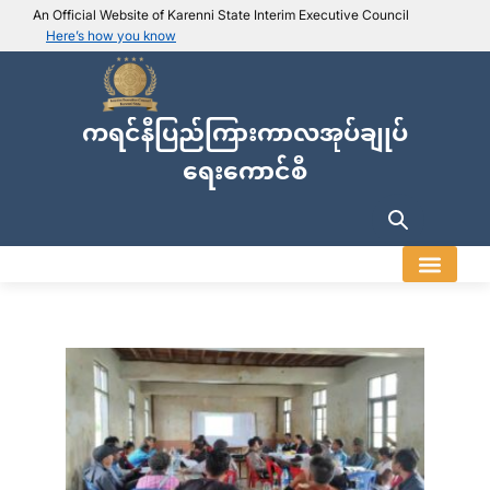
An Official Website of Karenni State Interim Executive Council
Here’s how you know
IEC official website links
Usually end with
.ieckarenni.org
ကရင်နီပြည်ကြားကာလအုပ်ချုပ်
Our
Trusted websites
ရေးကောင်စီ
Secure websites use HTTPS
Look for a
lock icon (
)
or a URL starting with
https://
.
Only share sensitive info on
official, secure websites
.