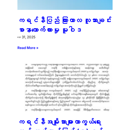
ကရင်နီပြည် ကြားကာလ လူသားချင်း
စာနာထောက်ထားမှု မူဝါဒ
မေ 31, 2025
Read More »
ကရင်နီအမျိုးသားများကာကွယ်ရေး