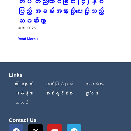
တပ် တည်ထောင်ခြင်း (၄)နှစ်
ပြည့် အခမ်းအနားသို့ပေးပို့သည့်
သဝဏ်လွှာ
မေ 31, 2025
Read More »
Links
ကြေညာချက်
ထုတ်ပြန်ချက်
သဝဏ်လွှာ
အမိန့်စာ
အစီရင်ခံစာ
မူဝါဒ
သတင်း
Contact Us