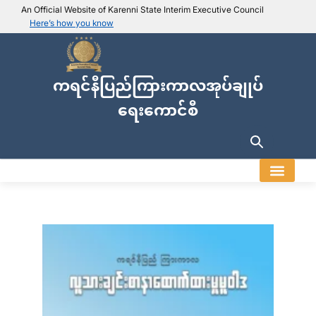
An Official Website of Karenni State Interim Executive Council
Here’s how you know
IEC official website links
Usually end with
.ieckarenni.org
ကရင်နီပြည်ကြားကာလအုပ်ချုပ်
Our
Trusted websites
ရေးကောင်စီ
Secure websites use HTTPS
Look for a
lock icon (
)
or a URL starting with
https://
.
Only share sensitive info on
official, secure websites
.