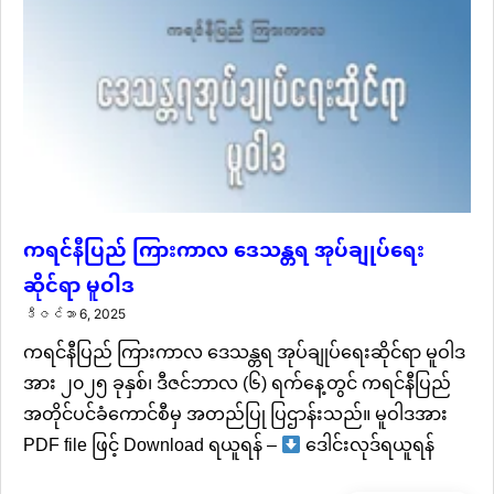
ကရင်နီပြည် ကြားကာလ ဒေသန္တရ အုပ်ချုပ်ရေး
ဆိုင်ရာ မူဝါဒ
ဒီဇင်ဘာ 6, 2025
ကရင်နီပြည် ကြားကာလ ဒေသန္တရ အုပ်ချုပ်ရေးဆိုင်ရာ မူဝါဒ
အား ၂၀၂၅ ခုနှစ်၊ ဒီဇင်ဘာလ (၆) ရက်နေ့တွင် ကရင်နီပြည်
အတိုင်ပင်ခံကောင်စီမှ အတည်ပြု ပြဌာန်းသည်။ မူဝါဒအား
PDF file ဖြင့် Download ရယူရန် –
ဒေါင်းလုဒ်ရယူရန်