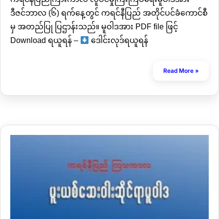
ကရင်နီပြည်ကြားကာလ လူဝင်မှုကြီးကြပ်ရေးမူဝါဒအား
ဒီဇင်ဘာလ (၆) ရက်နေ့တွင် ကရင်နီပြည် အတိုင်ပင်ခံကောင်စီ
မှ အတည်ပြု ပြဌာန်းသည်။ မူဝါဒအား PDF file ဖြင့်
Download ရယူရန် –
ဒေါင်းလုဒ်ရယူရန်
Read More »