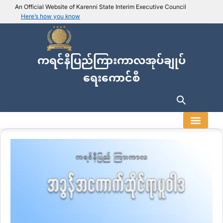
An Official Website of Karenni State Interim Executive Council
Here’s how you know
IEC official website links
Usually end with
.ieckarenni.org
ကရင်နီပြည်ကြားကာလအုပ်ချုပ်
Our
Trusted websites
ရေးကောင်စီ
Secure websites use HTTPS
Look for a
lock icon (
)
or a URL starting with
https://
.
Only share sensitive info on
official, secure websites
.