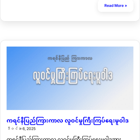
Read More »
ကရင်နီပြည်ကြားကာလ လူဝင်မှုကြီးကြပ်ရေးမူဝါဒ
ဒီဇင်ဘာ 6, 2025