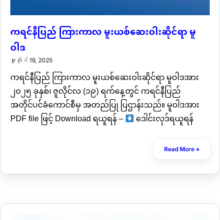
ကရင်နီပြည် ကြားကာလ မူးယစ်ဆေးဝါးဆိုင်ရာ မူ
ဝါဒ
ဇူလိုင် 19, 2025
ကရင်နီပြည် ကြားကာလ မူးယစ်ဆေးဝါးဆိုင်ရာ မူဝါဒအား
၂၀၂၅ ခုနှစ်၊ ဇူလိုင်လ (၁၉) ရက်နေ့တွင် ကရင်နီပြည်
အတိုင်ပင်ခံကောင်စီမှ အတည်ပြု ပြဌာန်းသည်။ မူဝါဒအား
PDF file ဖြင့် Download ရယူရန် –
ဒေါင်းလုဒ်ရယူရန်
Read More »