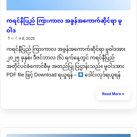
ကရင်နီပြည် ကြားကာလ အခွန်အကောက်ဆိုင်ရာ မူ
ဝါဒ
ဒီဇင်ဘာ 6, 2025
ကရင်နီပြည် ကြားကာလ အခွန်အကောက်ဆိုင်ရာ မူဝါဒအား
၂၀၂၅ ခုနှစ်၊ ဒီဇင်ဘာလ (၆) ရက်နေ့တွင် ကရင်နီပြည်
အတိုင်ပင်ခံကောင်စီမှ အတည်ပြု ပြဌာန်းသည်။ မူဝါဒအား
PDF file ဖြင့် Download ရယူရန် –
ဒေါင်းလုဒ်ရယူရန်
Read More »