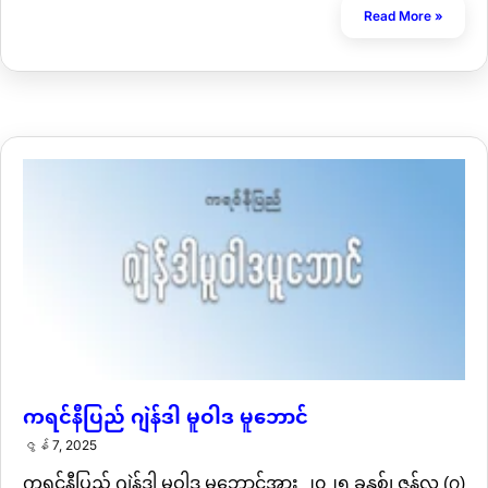
Read More »
ကရင်နီပြည် ဂျဲန်ဒါ မူဝါဒ မူဘောင်
ဇွန် 7, 2025
ကရင်နီပြည် ဂျဲန်ဒါ မူဝါဒ မူဘောင်အား ၂၀၂၅ ခုနှစ်၊ ဇွန်လ (၇)