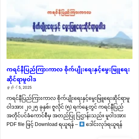
ကရင်နီပြည်ကြားကာလ စိုက်ပျိုးရေးနှင့်မွေးမြူရေး
ဆိုင်ရာမူဝါဒ
ဇူလိုင် 5, 2025
ကရင်နီပြည်ကြားကာလ စိုက်ပျိုးရေးနှင့်မွေးမြူရေးဆိုင်ရာမူ
ဝါဒအား ၂၀၂၅ ခုနှစ်၊ ဇူလိုင် (၅) ရက်နေ့တွင် ကရင်နီပြည်
အတိုင်ပင်ခံကောင်စီမှ အတည်ပြု ပြဌာန်းသည်။ မူဝါဒအား
PDF file ဖြင့် Download ရယူရန် –
ဒေါင်းလုဒ်ရယူရန်