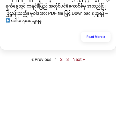
ရက်နေ့တွင် ကရင်နီပြည် အတိုင်ပင်ခံကောင်စီမှ အတည်ပြု
ပြဌာန်းသည်။ မူဝါဒအား PDF file ဖြင့် Download ရယူရန် –
ဒေါင်းလုဒ်ရယူရန်
Read More »
« Previous
1
2
3
Next »