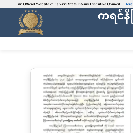
An Official Website of Karenni State Interim Executive Council
Here
ကရင်နီ
IEC official website links
Usually end with
.ieckarenni.org
Our
Trusted websites
အဖွဲ့အစည်းအကြောင်း
ဌာနမ