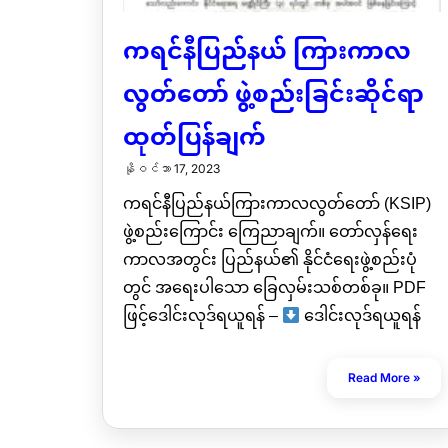
ကရင်နီပြည်နယ် ကြားကာလ
လွတ်တော် ဖွဲ့စည်းခြင်းဆိုင်ရာ
ထုတ်ပြန်ချက်
နိုဝင်ဘာ 17, 2023
ကရင်နီပြည်နယ်ကြားကာလလွတ်တော် (KSIP)
ဖွဲ့စည်းကြောင်း ကြေညာချက်။ တော်လှန်ရေး
ကာလအတွင်း ပြည်နယ်၏ နိုင်ငံရေးဖွဲ့စည်းပုံ
တွင် အရေးပါသော ခြေလှမ်းသစ်တစ်ခု။ PDF
ဖြင့်ဒေါင်းလုဒ်ရယူရန် –
ဒေါင်းလုဒ်ရယူရန်
Read More »