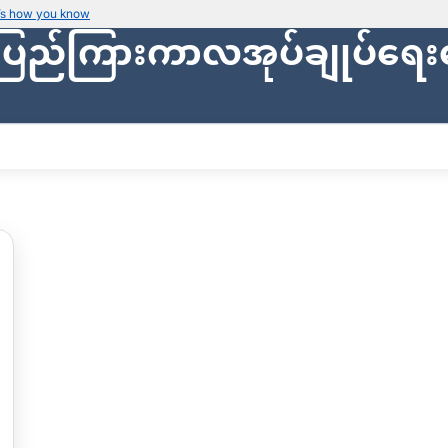
’s how you know
ပြည်ကြားကာလအုပ်ချုပ်ရေး
Secure websites use HTTPS
Look for a
lock icon (
)
or a URL starti
Only share sensitive info on
official, se
ျား
သတင်းများ
ပြည်သူ့အုပ်ချုပ်ရေး
ဗဟိုဘဏ္ဍာရေး